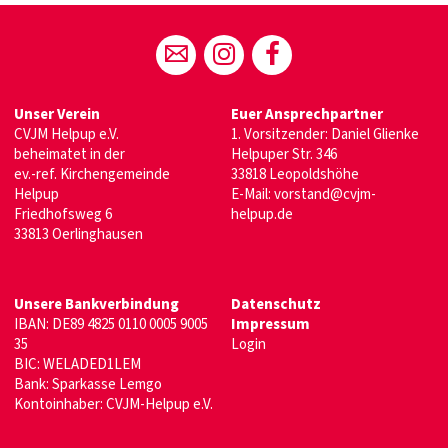
Unser Verein
Euer Ansprechpartner
CVJM Helpup e.V.
1. Vorsitzender: Daniel Glienke
beheimatet in der
Helpuper Str. 346
ev.-ref. Kirchengemeinde
33818 Leopoldshöhe
Helpup
E-Mail: vorstand@cvjm-
Friedhofsweg 6
helpup.de
33813 Oerlinghausen
Unsere Bankverbindung
Datenschutz
IBAN: DE89 4825 0110 0005 9005
Impressum
35
Login
BIC: WELADED1LEM
Bank: Sparkasse Lemgo
Kontoinhaber: CVJM-Helpup e.V.